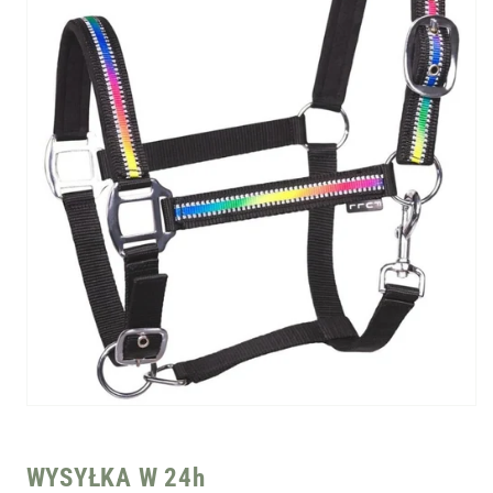
Otwórz
multimedia
1
w
WYSYŁKA W 24h
oknie