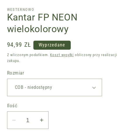
modalnym
WESTERNOWO
Kantar FP NEON
wielokolorowy
Cena
94,99 ZŁ
Wyprzedane
regularna
Z wliczonym podatkiem.
Koszt wysyłki
obliczony przy realizacji
zakupu.
Rozmiar
Ilość
Zmniejsz
Zwiększ